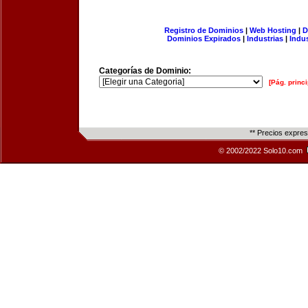
Registro de Dominios
|
Web Hosting
|
D
Dominios Expirados
|
Industrias
|
Indu
Categorías de Dominio:
[Pág. princi
** Precios expre
© 2002/2022 Solo10.com