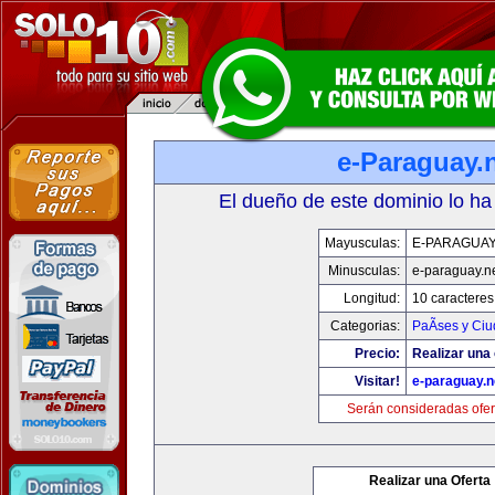
e-Paraguay.
El dueño de este dominio lo ha
Mayusculas:
E-PARAGUAY
Minusculas:
e-paraguay.n
Longitud:
10 caracteres
Categorias:
PaÃ­ses y Ci
Precio:
Realizar una 
Visitar!
e-paraguay.n
Serán consideradas ofer
Realizar una Oferta