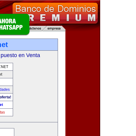
net
 puesto en Venta
.NET
et
udades
oferta!
et
tas