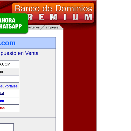
a.com
 puesto en Venta
A.COM
om
es
,
Portales
ta!
com
tas