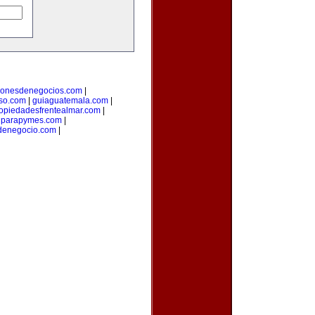
cionesdenegocios.com
|
oso.com
|
guiaguatemala.com
|
opiedadesfrentealmar.com
|
onparapymes.com
|
denegocio.com
|