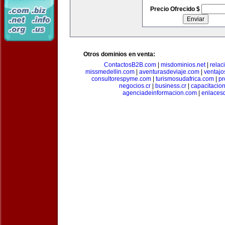
Precio Ofrecido $
Otros dominios en venta:
ContactosB2B.com
|
misdominios.net
|
rela
missmedellin.com
|
aventurasdeviaje.com
|
ventaj
consultorespyme.com
|
turismosudafrica.com
|
pr
negocios.cr
|
business.cr
|
capacitaci
agenciadeinformacion.com
|
enlaces