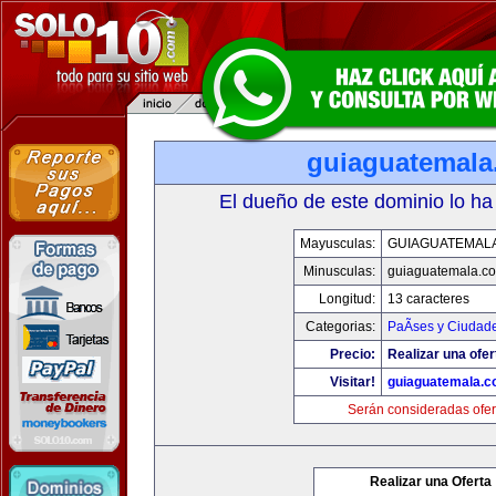
guiaguatemal
El dueño de este dominio lo ha
Mayusculas:
GUIAGUATEMAL
Minusculas:
guiaguatemala.c
Longitud:
13 caracteres
Categorias:
PaÃ­ses y Ciudad
Precio:
Realizar una ofer
Visitar!
guiaguatemala.
Serán consideradas ofer
Realizar una Oferta