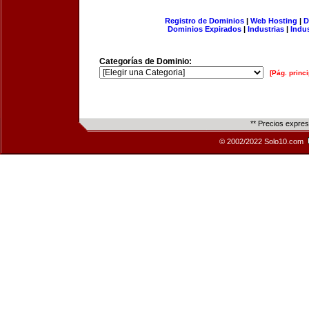
Registro de Dominios
|
Web Hosting
|
D
Dominios Expirados
|
Industrias
|
Indu
Categorías de Dominio:
[Pág. princi
** Precios expre
© 2002/2022 Solo10.com