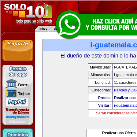
i-guatemala.
El dueño de este dominio lo ha
Mayusculas:
I-GUATEMAL
Minusculas:
i-guatemala.
Longitud:
11 caracteres
Categorias:
PaÃ­ses y Ci
Precio:
Realizar una 
Visitar!
i-guatemala
Serán consideradas ofer
Realizar una Oferta