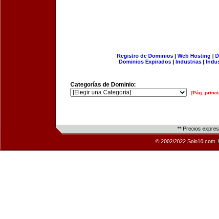
Registro de Dominios
|
Web Hosting
|
D
Dominios Expirados
|
Industrias
|
Indu
Categorías de Dominio:
[Pág. princi
** Precios expre
© 2002/2022 Solo10.com