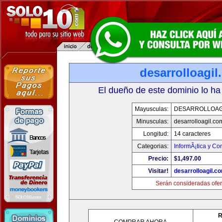
desarrolloagi
El dueño de este dominio lo ha
Mayusculas:
DESARROLLOAG
Minusculas:
desarrolloagil.co
Longitud:
14 caracteres
Categorias:
InformÃ¡tica y C
Precio:
$1,497.00
Visitar!
desarrolloagil.c
Serán consideradas ofer
R