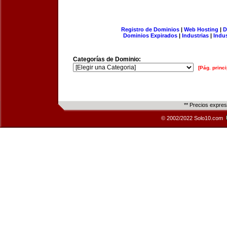
Registro de Dominios
|
Web Hosting
|
D
Dominios Expirados
|
Industrias
|
Indu
Categorías de Dominio:
[Pág. princi
** Precios expre
© 2002/2022 Solo10.com