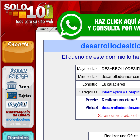
desarrollodesit
El dueño de este dominio lo ha
Mayusculas:
DESARROLLODESIT
Minusculas:
desarrollodesitios.co
Longitud:
18 caracteres
Categorias:
InformÃ¡tica y Comput
Precio:
Realizar una oferta!
Visitar!
desarrollodesitios.c
Serán consideradas ofer
Realizar una Oferta