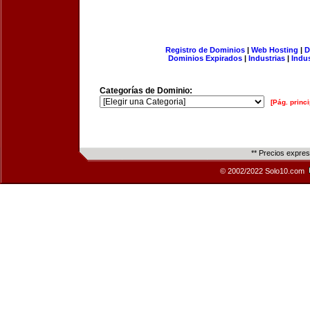
Registro de Dominios
|
Web Hosting
|
D
Dominios Expirados
|
Industrias
|
Indu
Categorías de Dominio:
[Pág. princi
** Precios expre
© 2002/2022 Solo10.com