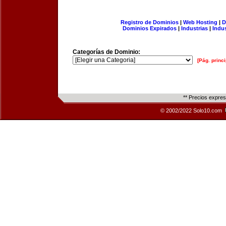
Registro de Dominios
|
Web Hosting
|
D
Dominios Expirados
|
Industrias
|
Indu
Categorías de Dominio:
[Pág. princi
** Precios expre
© 2002/2022 Solo10.com