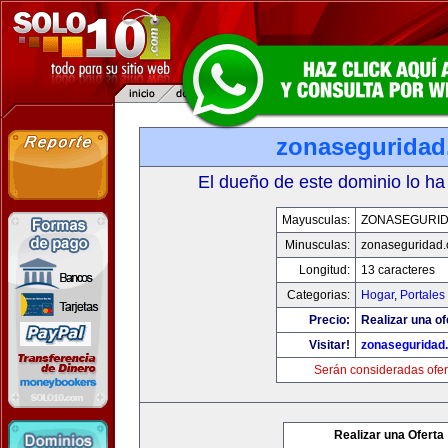
zonasegurida
El dueño de este dominio lo ha
Mayusculas:
ZONASEGURI
Minusculas:
zonaseguridad
Longitud:
13 caracteres
Categorias:
Hogar
,
Portales
Precio:
Realizar una of
Visitar!
zonaseguridad
Serán consideradas ofer
Realizar una Oferta