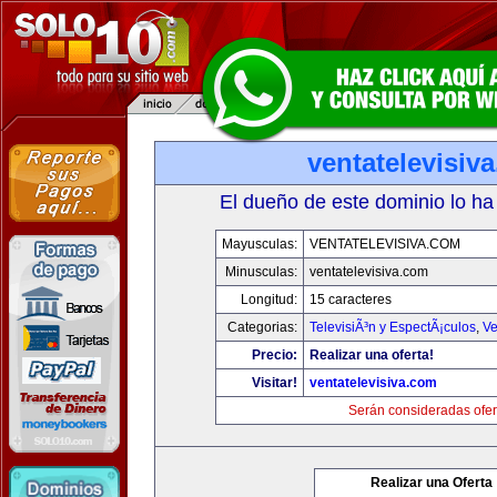
ventatelevisiv
El dueño de este dominio lo ha
Mayusculas:
VENTATELEVISIVA.COM
Minusculas:
ventatelevisiva.com
Longitud:
15 caracteres
Categorias:
TelevisiÃ³n y EspectÃ¡culos
,
Ve
Precio:
Realizar una oferta!
Visitar!
ventatelevisiva.com
Serán consideradas ofer
Realizar una Oferta