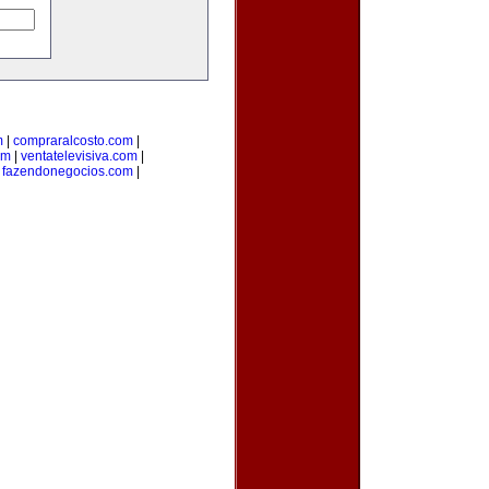
m
|
compraralcosto.com
|
om
|
ventatelevisiva.com
|
|
fazendonegocios.com
|