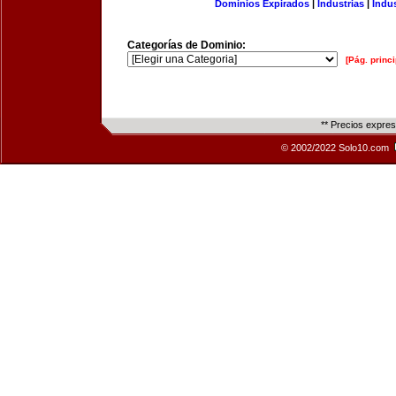
Dominios Expirados
|
Industrias
|
Indu
Categorías de Dominio:
[Pág. princi
** Precios expre
© 2002/2022 Solo10.com