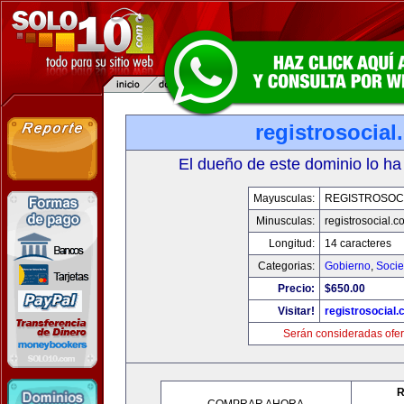
registrosocia
El dueño de este dominio lo ha
Mayusculas:
REGISTROSOC
Minusculas:
registrosocial.c
Longitud:
14 caracteres
Categorias:
Gobierno
,
Soci
Precio:
$650.00
Visitar!
registrosocial
Serán consideradas ofer
R