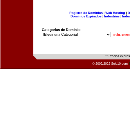
Registro de Dominios
|
Web Hosting
|
D
Dominios Expirados
|
Industrias
|
Indu
Categorías de Dominio:
[Pág. princi
** Precios expre
© 2002/2022 Solo10.com