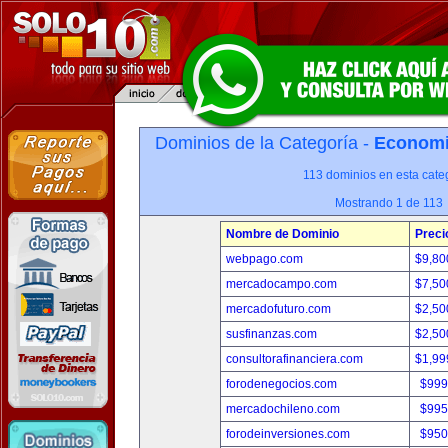
Dominios de la Categoría -
Economia
113 dominios en esta categ
Mostrando 1 de 113
Nombre de Dominio
Preci
webpago.com
$9,80
mercadocampo.com
$7,50
mercadofuturo.com
$2,50
susfinanzas.com
$2,50
consultorafinanciera.com
$1,99
forodenegocios.com
$999
mercadochileno.com
$995
forodeinversiones.com
$950