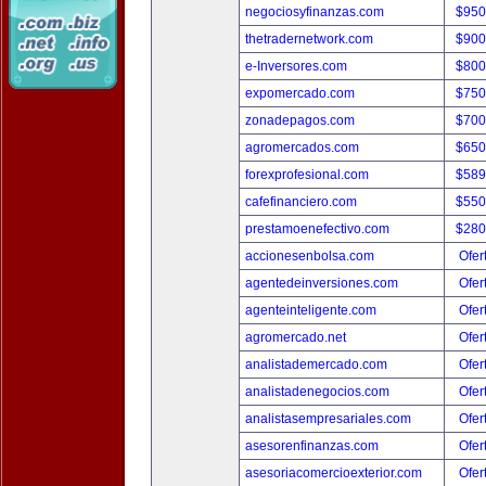
negociosyfinanzas.com
$950
thetradernetwork.com
$900
e-Inversores.com
$800
expomercado.com
$750
zonadepagos.com
$700
agromercados.com
$650
forexprofesional.com
$589
cafefinanciero.com
$550
prestamoenefectivo.com
$280
accionesenbolsa.com
Ofer
agentedeinversiones.com
Ofer
agenteinteligente.com
Ofer
agromercado.net
Ofer
analistademercado.com
Ofer
analistadenegocios.com
Ofer
analistasempresariales.com
Ofer
asesorenfinanzas.com
Ofer
asesoriacomercioexterior.com
Ofer