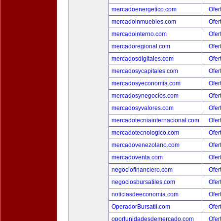
mercadoenergetico.com
Ofer
mercadoinmuebles.com
Ofer
mercadointerno.com
Ofer
mercadoregional.com
Ofer
mercadosdigitales.com
Ofer
mercadosycapitales.com
Ofer
mercadosyeconomia.com
Ofer
mercadosynegocios.com
Ofer
mercadosyvalores.com
Ofer
mercadotecniainternacional.com
Ofer
mercadotecnologico.com
Ofer
mercadovenezolano.com
Ofer
mercadoventa.com
Ofer
negociofinanciero.com
Ofer
negociosbursatiles.com
Ofer
noticiasdeeconomia.com
Ofer
OperadorBursatil.com
Ofer
oportunidadesdemercado.com
Ofer