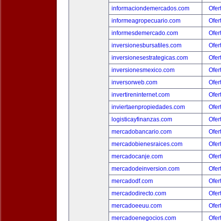
informaciondemercados.com
Ofer
informeagropecuario.com
Ofer
informesdemercado.com
Ofer
inversionesbursatiles.com
Ofer
inversionesestrategicas.com
Ofer
inversionesmexico.com
Ofer
inversorweb.com
Ofer
invertireninternet.com
Ofer
inviertaenpropiedades.com
Ofer
logisticayfinanzas.com
Ofer
mercadobancario.com
Ofer
mercadobienesraices.com
Ofer
mercadocanje.com
Ofer
mercadodeinversion.com
Ofer
mercadodf.com
Ofer
mercadodirecto.com
Ofer
mercadoeeuu.com
Ofer
mercadoenegocios.com
Ofer