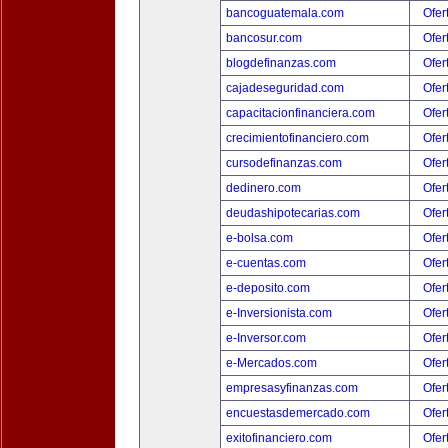
bancoguatemala.com
Ofer
bancosur.com
Ofer
blogdefinanzas.com
Ofer
cajadeseguridad.com
Ofer
capacitacionfinanciera.com
Ofer
crecimientofinanciero.com
Ofer
cursodefinanzas.com
Ofer
dedinero.com
Ofer
deudashipotecarias.com
Ofer
e-bolsa.com
Ofer
e-cuentas.com
Ofer
e-deposito.com
Ofer
e-Inversionista.com
Ofer
e-Inversor.com
Ofer
e-Mercados.com
Ofer
empresasyfinanzas.com
Ofer
encuestasdemercado.com
Ofer
exitofinanciero.com
Ofer