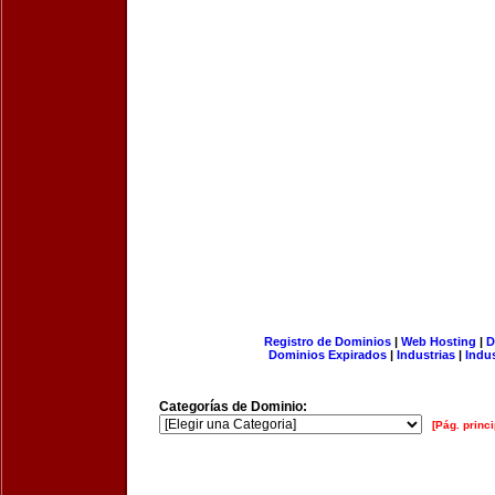
Registro de Dominios
|
Web Hosting
|
D
Dominios Expirados
|
Industrias
|
Indu
Categorías de Dominio:
[Pág. princi